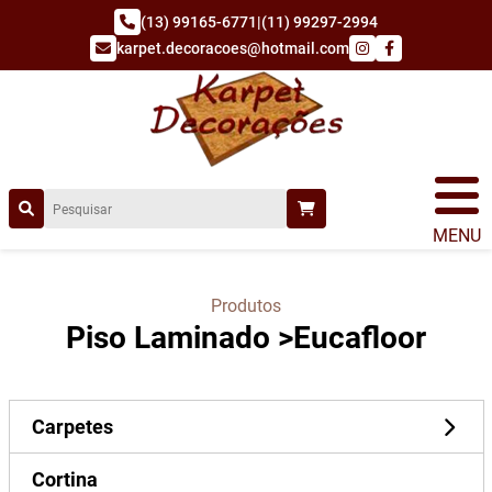
(13) 99165-6771
|
(11) 99297-2994
karpet.decoracoes@hotmail.com
MENU
Produtos
Piso Laminado
>
Eucafloor
Carpetes
Cortina