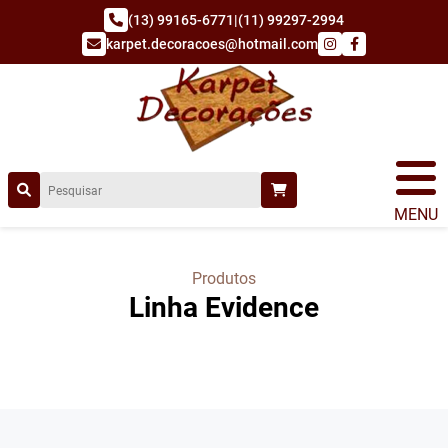
(13) 99165-6771
|
(11) 99297-2994
karpet.decoracoes@hotmail.com
MENU
Produtos
Linha Evidence