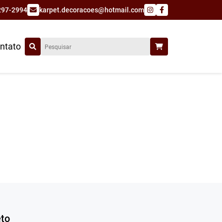
297-2994
karpet.decoracoes@hotmail.com
ntato
to