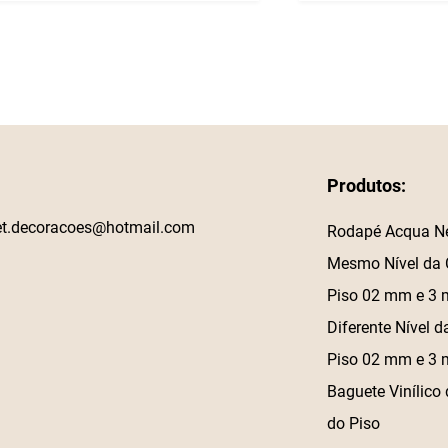
Produtos:
et.decoracoes@hotmail.com
Rodapé Acqua N
Mesmo Nível da 
Piso 02 mm e 3
Diferente Nível d
Piso 02 mm e 3
Baguete Vinílico 
do Piso