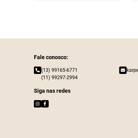
Fale conosco:
(13) 99165-6771
karp
(11) 99297-2994
Siga nas redes