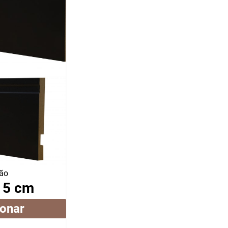
ão
15 cm
ionar