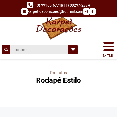
(13) 99165-6771
|
(11) 99297-2994
karpet.decoracoes@hotmail.com
MENU
Produtos
Rodapé Estilo