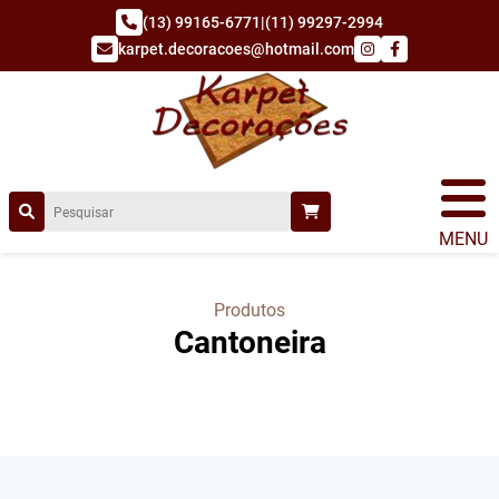
(13) 99165-6771
|
(11) 99297-2994
karpet.decoracoes@hotmail.com
MENU
Produtos
Cantoneira