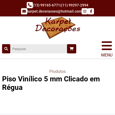
(13) 99165-6771
|
(11) 99297-2994
karpet.decoracoes@hotmail.com
MENU
Produtos
Piso Vinílico 5 mm Clicado em
Régua