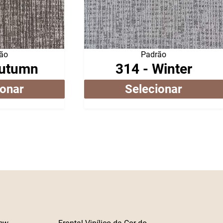
ão
Padrão
Autumn
314 - Winter
ionar
Selecionar