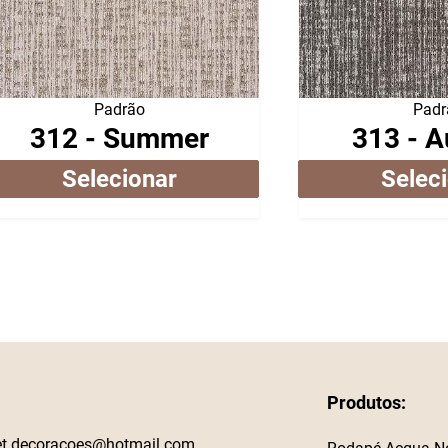
Padrão
Padr
312 - Summer
313 - 
Selecionar
Selec
Produtos:
et.decoracoes@hotmail.com