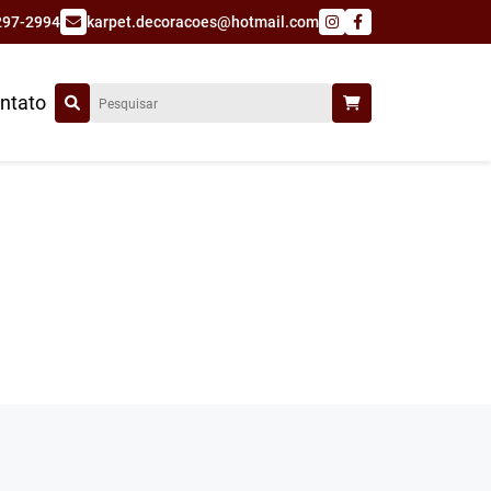
297-2994
karpet.decoracoes@hotmail.com
ntato