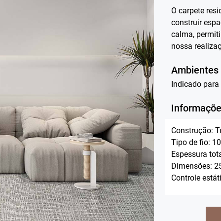
O carpete resi
construir esp
calma, permiti
nossa realiza
Ambientes
Indicado para
Informaçõe
Construção: T
Tipo de fio: 1
Espessura tot
Dimensões: 25
Controle está