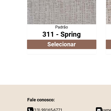
Padrão
311 - Spring
Selecionar
Fale conosco:
(13) 99165-6771
karp