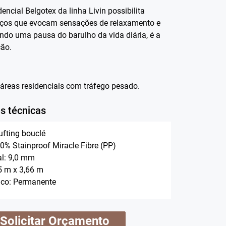
dencial Belgotex da linha Livin possibilita
aços que evocam sensações de relaxamento e
ndo uma pausa do barulho da vida diária, é a
ção.
 áreas residenciais com tráfego pesado.
s técnicas
ufting bouclé
00% Stainproof Miracle Fibre (PP)
al: 9,0 mm
 m x 3,66 m
tico: Permanente
Solicitar Orçamento