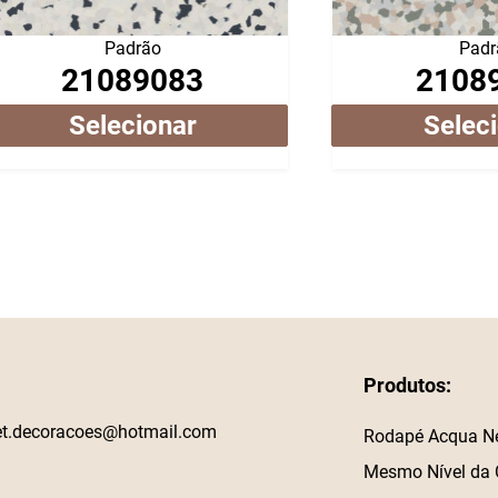
Padrão
Padr
21089083
2108
Selecionar
Selec
Produtos:
et.decoracoes@hotmail.com
Rodapé Acqua N
Mesmo Nível da 