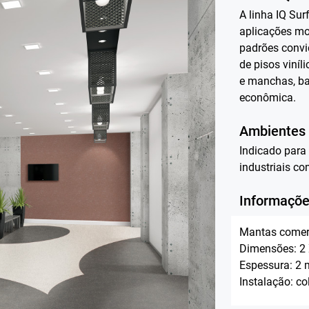
A linha IQ Surf
aplicações mo
padrões convi
de pisos viníl
e manchas, ba
econômica.
Ambientes
Indicado para 
industriais co
Informaçõe
Mantas comer
Dimensões: 2
Espessura: 2
Instalação: co