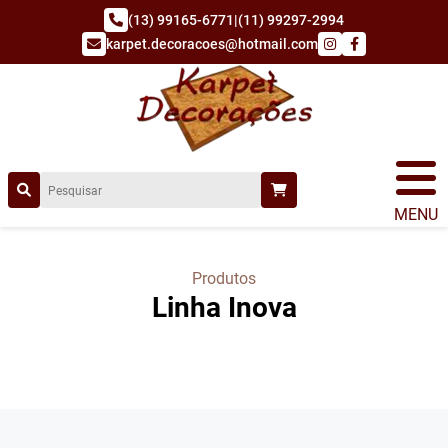
(13) 99165-6771
|
(11) 99297-2994
karpet.decoracoes@hotmail.com
MENU
Produtos
Linha Inova