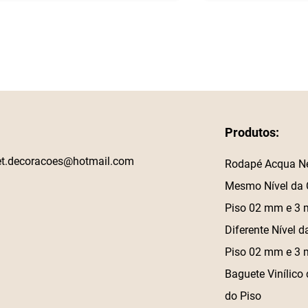
Produtos:
et.decoracoes@hotmail.com
Rodapé Acqua N
Mesmo Nível da 
Piso 02 mm e 3
Diferente Nível d
Piso 02 mm e 3
Baguete Vinílico 
do Piso