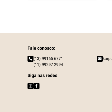
Fale conosco:
(13) 99165-6771
karp
(11) 99297-2994
Siga nas redes