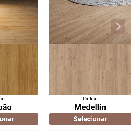
ão
Padrão
pão
Medellín
ionar
Selecionar