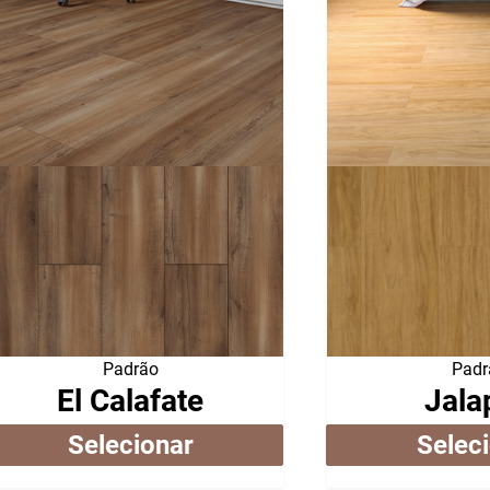
Padrão
Padr
El Calafate
Jala
Selecionar
Selec