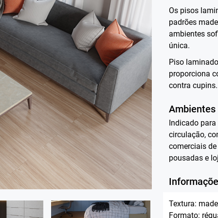
Os pisos lami
padrões madei
ambientes sof
única.
Piso laminado
proporciona co
contra cupins.
Ambientes
Indicado para
circulação, co
comerciais de 
pousadas e lo
Informaçõe
Textura: madei
Formato: régu