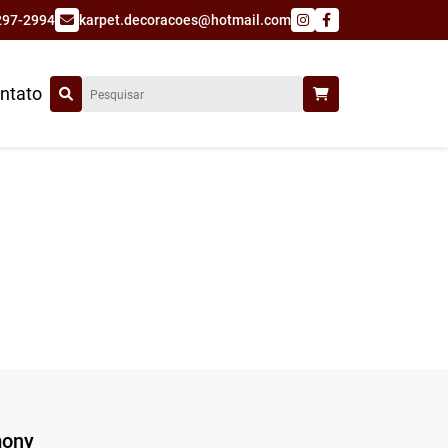
297-2994
karpet.decoracoes@hotmail.com
ntato
mony