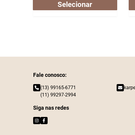
Selecionar
Fale conosco:
(13) 99165-6771
karp
(11) 99297-2994
Siga nas redes