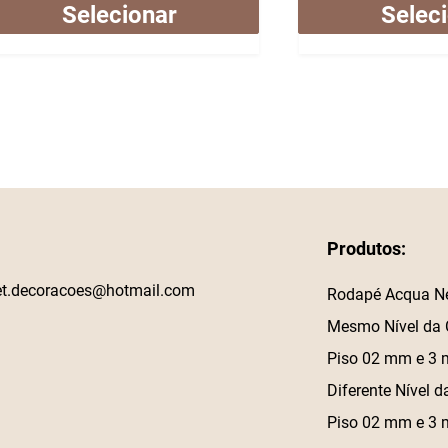
Selecionar
Selec
Produtos:
et.decoracoes@hotmail.com
Rodapé Acqua N
Mesmo Nível da 
Piso 02 mm e 3
Diferente Nível d
Piso 02 mm e 3