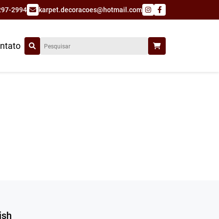
297-2994
karpet.decoracoes@hotmail.com
ntato
ish