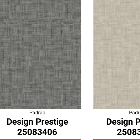
Padrão
Padr
Design Prestige
Design P
25083406
2508