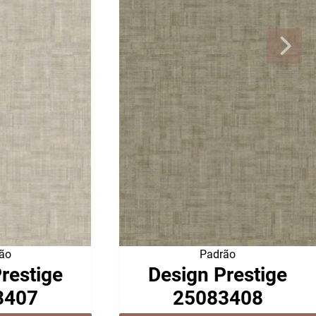
ão
Padrão
restige
Design Prestige
3407
25083408