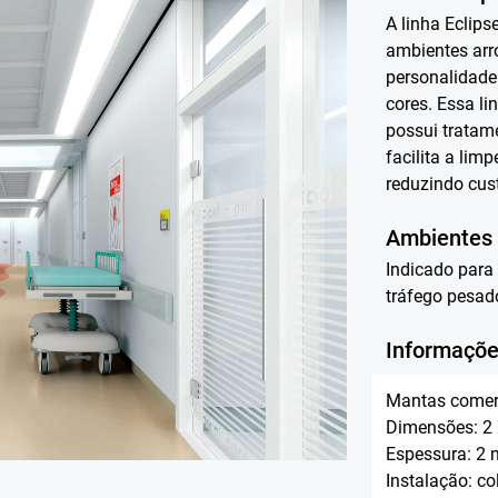
A linha Eclips
ambientes arr
personalidade
cores. Essa li
possui tratam
facilita a lim
reduzindo cu
Ambientes
Indicado para 
tráfego pesad
Informaçõe
Mantas comer
Dimensões: 2
Espessura: 2
Instalação: co