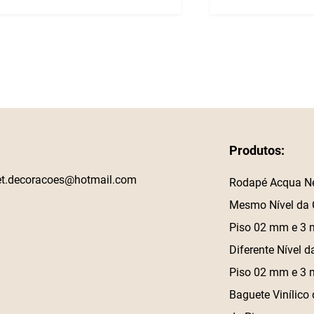
Produtos:
et.decoracoes@hotmail.com
Rodapé Acqua N
Mesmo Nível da 
Piso 02 mm e 3
Diferente Nível d
Piso 02 mm e 3
Baguete Vinílico 