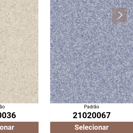
ão
Padrão
0036
21020067
ionar
Selecionar