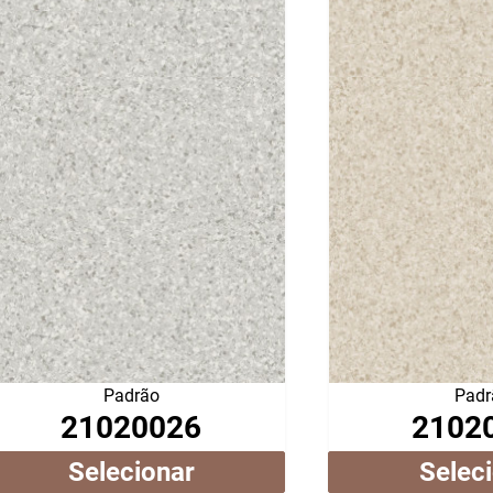
Padrão
Padr
21020026
2102
Selecionar
Selec