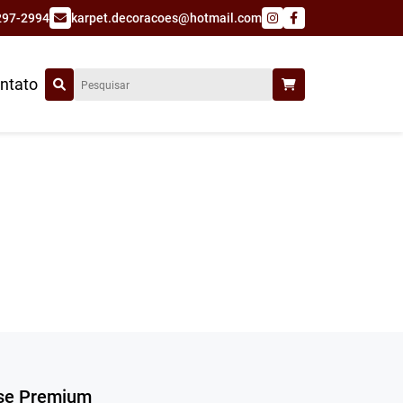
297-2994
karpet.decoracoes@hotmail.com
ntato
pse Premium