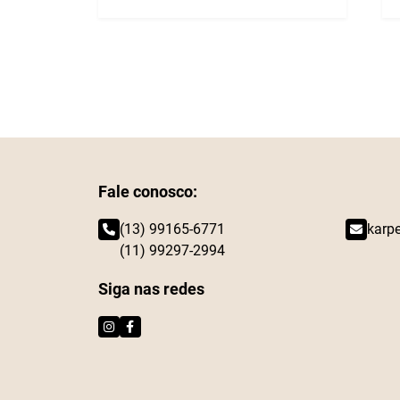
Fale conosco:
(13) 99165-6771
karp
(11) 99297-2994
Siga nas redes