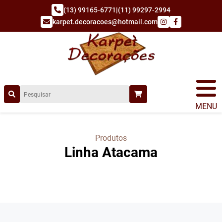
(13) 99165-6771
|
(11) 99297-2994
karpet.decoracoes@hotmail.com
MENU
Produtos
Linha Atacama