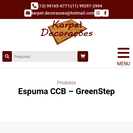
(13) 99165-6771
|
(11) 99297-2994
karpet.decoracoes@hotmail.com
MENU
Produtos
Espuma CCB – GreenStep