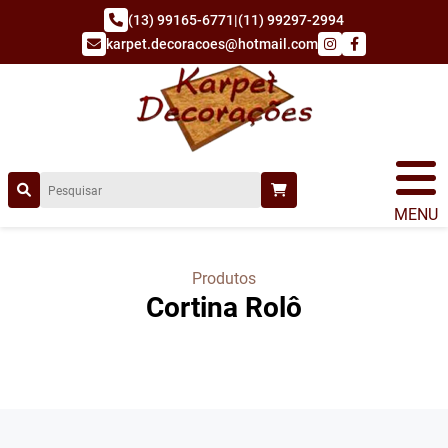
(13) 99165-6771
|
(11) 99297-2994
karpet.decoracoes@hotmail.com
MENU
Produtos
Cortina Rolô