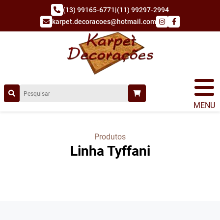
(13) 99165-6771
|
(11) 99297-2994
karpet.decoracoes@hotmail.com
MENU
Produtos
Linha Tyffani