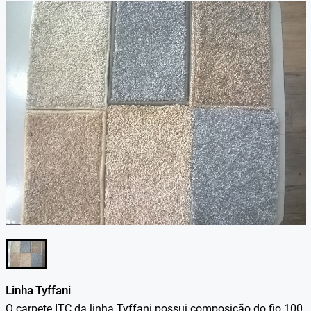
Linha Tyffani
O carpete ITC da linha Tyffani possui composição do fio 100