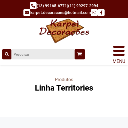
(13) 99165-6771
|
(11) 99297-2994
karpet.decoracoes@hotmail.com
MENU
Produtos
Linha Territories