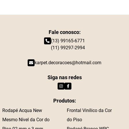
Fale conosco:
(13) 99165-6771
(11) 99297-2994
karpet.decoracoes@hotmail.com
Siga nas redes
Produtos:
Rodapé Acqua New
Frontal Vinílico da Cor
Mesmo Nível da Cor do
do Piso
Piso 02 mm e 3 mm
Rodapé Branco WPC