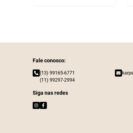
Fale conosco:
(13) 99165-6771
karp
(11) 99297-2994
Siga nas redes