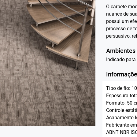
O carpete mod
nuance de sua
possui um efe
processo de t
persuasivo, re
Ambientes
Indicado para
Informaçõe
Tipo de fio: 
Espessura tot
Formato: 50 
Controle está
Acabamento M
Fabricante e
ABNT NBR ISO