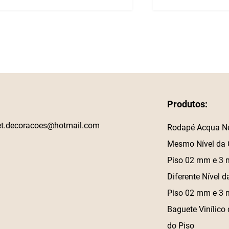
Produtos:
et.decoracoes@hotmail.com
Rodapé Acqua N
Mesmo Nível da 
Piso 02 mm e 3
Diferente Nível d
Piso 02 mm e 3
Baguete Vinílico 
do Piso