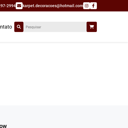
297-2994
karpet.decoracoes@hotmail.com
ntato
dow