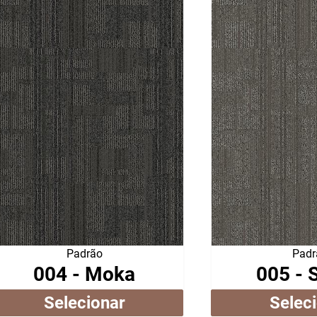
Padrão
Padr
004 - Moka
005 - 
Selecionar
Selec