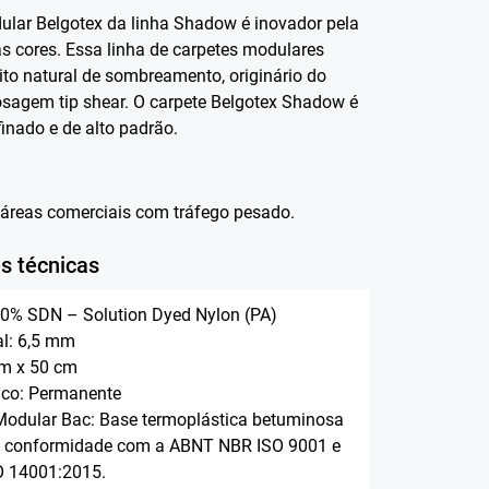
ular Belgotex da linha Shadow é inovador pela
s cores. Essa linha de carpetes modulares
ito natural de sombreamento, originário do
osagem tip shear. O carpete Belgotex Shadow é
finado e de alto padrão.
 áreas comerciais com tráfego pesado.
s técnicas
100% SDN – Solution Dyed Nylon (PA)
al: 6,5 mm
cm x 50 cm
tico: Permanente
odular Bac: Base termoplástica betuminosa
m conformidade com a ABNT NBR ISO 9001 e
 14001:2015.