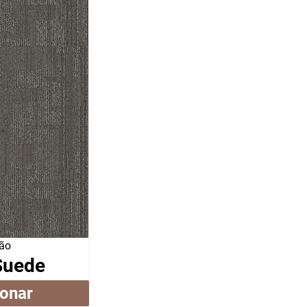
ão
Suede
ionar