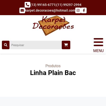
(13) 99165-6771
|
(11) 99297-2994
karpet.decoracoes@hotmail.com
MENU
Produtos
Linha Plain Bac