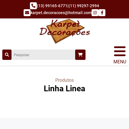
(13) 99165-6771
|
(11) 99297-2994
karpet.decoracoes@hotmail.com
MENU
Produtos
Linha Linea